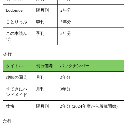
kodomoe
隔月刊
2年分
ことりっぷ
季刊
3年分
この本読ん
季刊
3年分
で!
さ行
タイトル
刊行備考
バックナンバー
趣味の園芸
月刊
2年分
すてきにハ
月刊
3年分
ンドメイド
壮快
隔月刊
2年分 (2024年度から所蔵開始)
た
行