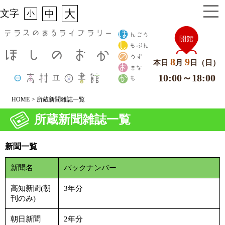
大
文字
中
小
8
9
本日
月
日（日）
10:00～18:00
HOME
> 所蔵新聞雑誌一覧
所蔵新聞雑誌一覧
新聞一覧
新聞名
バックナンバー
高知新聞(朝
3年分
刊のみ)
朝日新聞
2年分