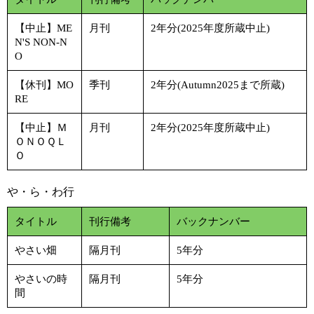
【中止】ME
月刊
2年分(2025年度所蔵中止)
N'S NON-N
O
【休刊】MO
季刊
2年分(Autumn2025まで所蔵)
RE
【中止】Ｍ
月刊
2年分(2025年度所蔵中止)
ＯＮＯＱＬ
Ｏ
や・ら・わ行
タイトル
刊行備考
バックナンバー
やさい畑
隔月刊
5年分
やさいの時
隔月刊
5年分
間