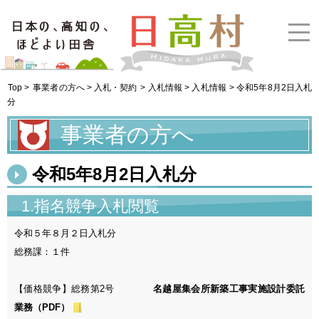
Top >
事業者の方へ > 入札・契約
>
入札情報 > 入札情報
> 令和5年8月2日入札
分
事業者の方へ
令和5年8月2日入札分
1.指名競争入札閲覧
令和５年８月２日入札分
総務課：１件
【価格競争】総務第2号
名越屋集会所新築工事実施設計委託
業務（PDF）