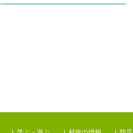
学ぶ・遊ぶ
村政の情報
防災